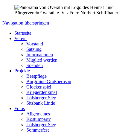
Navigation überspringen
Startseite
Verein
Vorstand
Satzung
Informationen
Mitglied werden
Spenden
Projekte
Beetpflege
Burgruine Großbernsau
Glockenspiel
Kriegerdenkmal
Lölsberger Steg
Sitzbank Linde
Fotos
Allgemeines
Kostümparty
Lölsberger Steg
Sommerfest